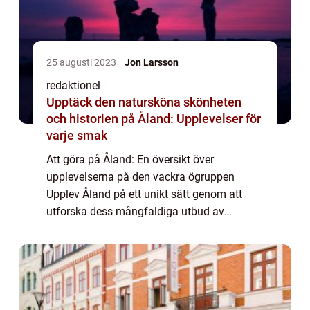
25 augusti 2023
Jon Larsson
redaktionel
Upptäck den natursköna skönheten
och historien på Åland: Upplevelser för
varje smak
Att göra på Åland: En översikt över
upplevelserna på den vackra ögruppen
Upplev Åland på ett unikt sätt genom att
utforska dess mångfaldiga utbud av
aktiviteter, sevärdheter och fascinerande
historia. Denna artikel ger dig en omfattande
presentation ...