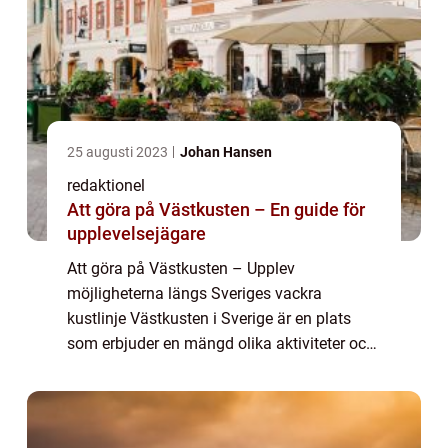
25 augusti 2023
Johan Hansen
redaktionel
Att göra på Västkusten – En guide för
upplevelsejägare
Att göra på Västkusten – Upplev
möjligheterna längs Sveriges vackra
kustlinje Västkusten i Sverige är en plats
som erbjuder en mängd olika aktiviteter och
upplevelser för dig som är en äventyrslysten
upplevelsejägare. I denna artikel ska vi ge ...