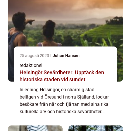
25 augusti 2023
Johan Hansen
redaktionel
Helsingör Sevärdheter: Upptäck den
historiska staden vid sundet
Inledning Helsingör, en charmig stad
belägen vid Öresund i norra Själland, lockar
besökare från när och fjärran med sina rika
kulturella arv och historiska sevärdheter.
Denna artikeln kommer att ge en grundlig
översikt över Helsingörs sevärdheter, pr...