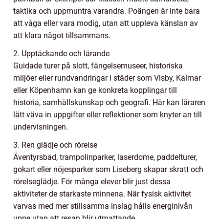
taktika och uppmuntra varandra. Poängen är inte bara
att våga eller vara modig, utan att uppleva känslan av
att klara något tillsammans.
2. Upptäckande och lärande
Guidade turer på slott, fängelsemuseer, historiska
miljöer eller rundvandringar i städer som Visby, Kalmar
eller Köpenhamn kan ge konkreta kopplingar till
historia, samhällskunskap och geografi. Här kan läraren
lätt väva in uppgifter eller reflektioner som knyter an till
undervisningen.
3. Ren glädje och rörelse
Äventyrsbad, trampolinparker, laserdome, paddelturer,
gokart eller nöjesparker som Liseberg skapar skratt och
rörelseglädje. För många elever blir just dessa
aktiviteter de starkaste minnena. När fysisk aktivitet
varvas med mer stillsamma inslag hålls energinivån
uppe utan att resan blir utmattande.