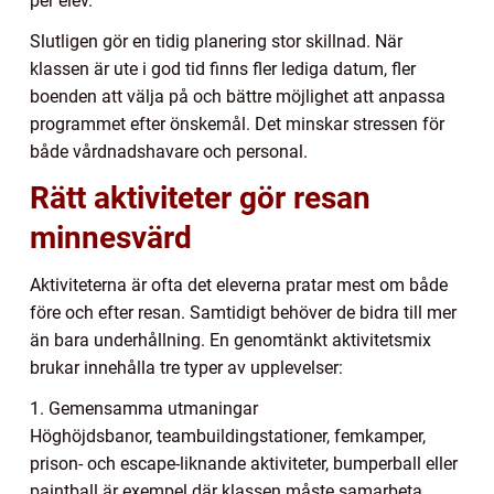
per elev.
Slutligen gör en tidig planering stor skillnad. När
klassen är ute i god tid finns fler lediga datum, fler
boenden att välja på och bättre möjlighet att anpassa
programmet efter önskemål. Det minskar stressen för
både vårdnadshavare och personal.
Rätt aktiviteter gör resan
minnesvärd
Aktiviteterna är ofta det eleverna pratar mest om både
före och efter resan. Samtidigt behöver de bidra till mer
än bara underhållning. En genomtänkt aktivitetsmix
brukar innehålla tre typer av upplevelser:
1. Gemensamma utmaningar
Höghöjdsbanor, teambuildingstationer, femkamper,
prison- och escape-liknande aktiviteter, bumperball eller
paintball är exempel där klassen måste samarbeta,