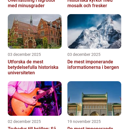
Övernattning i isgrottor
Historiska kyrkor med
med minusgrader
mosaik och fresker
03 december 2025
03 december 2025
Utforska de mest
De mest imponerande
betydelsefulla historiska
isformationerna i bergen
universiteten
02 december 2025
19 november 2025
Trubadur till bröllop: Så
De mest imponerande