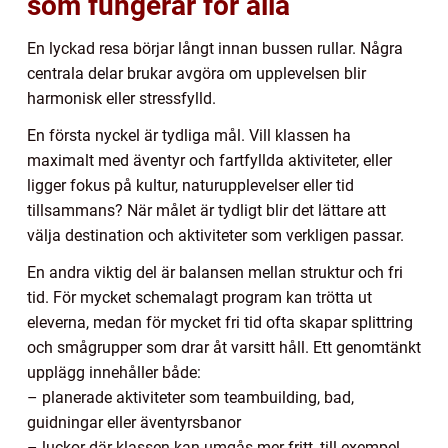
som fungerar för alla
En lyckad resa börjar långt innan bussen rullar. Några
centrala delar brukar avgöra om upplevelsen blir
harmonisk eller stressfylld.
En första nyckel är tydliga mål. Vill klassen ha
maximalt med äventyr och fartfyllda aktiviteter, eller
ligger fokus på kultur, naturupplevelser eller tid
tillsammans? När målet är tydligt blir det lättare att
välja destination och aktiviteter som verkligen passar.
En andra viktig del är balansen mellan struktur och fri
tid. För mycket schemalagt program kan trötta ut
eleverna, medan för mycket fri tid ofta skapar splittring
och smågrupper som drar åt varsitt håll. Ett genomtänkt
upplägg innehåller både:
– planerade aktiviteter som teambuilding, bad,
guidningar eller äventyrsbanor
– luckor där klassen kan umgås mer fritt, till exempel