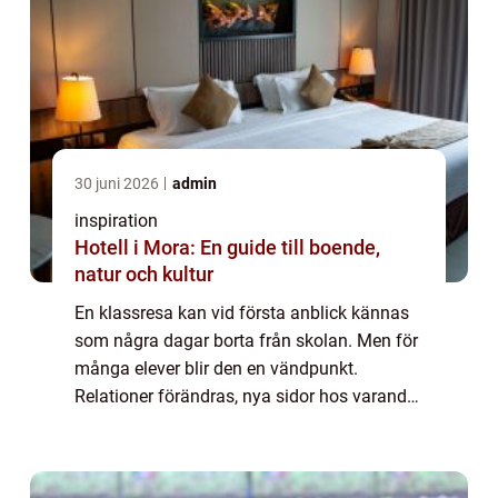
30 juni 2026
admin
inspiration
Hotell i Mora: En guide till boende,
natur och kultur
En klassresa kan vid första anblick kännas
som några dagar borta från skolan. Men för
många elever blir den en vändpunkt.
Relationer förändras, nya sidor hos varandra
kommer fram och en gemensam berättelse
skapas. När allt fungerar väl blir resan ett...