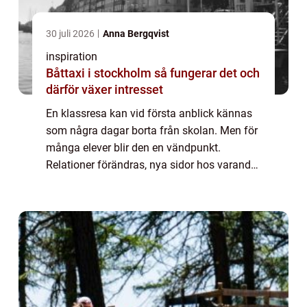
30 juli 2026
Anna Bergqvist
inspiration
Båttaxi i stockholm så fungerar det och
därför växer intresset
En klassresa kan vid första anblick kännas
som några dagar borta från skolan. Men för
många elever blir den en vändpunkt.
Relationer förändras, nya sidor hos varandra
kommer fram och en gemensam berättelse
skapas. När allt fungerar väl blir resan ett...