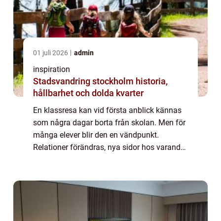
01 juli 2026
admin
inspiration
Stadsvandring stockholm historia,
hållbarhet och dolda kvarter
En klassresa kan vid första anblick kännas
som några dagar borta från skolan. Men för
många elever blir den en vändpunkt.
Relationer förändras, nya sidor hos varandra
kommer fram och en gemensam berättelse
skapas. När allt fungerar väl blir resan ett...