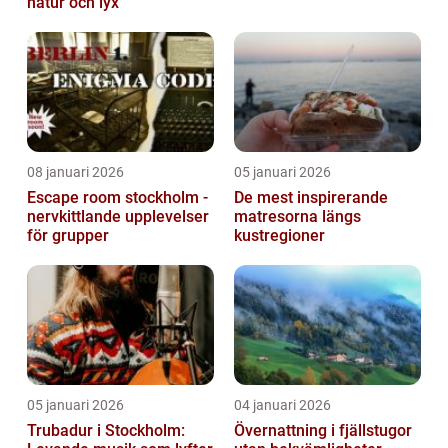
natur och lyx
08 januari 2026
05 januari 2026
Escape room stockholm -
De mest inspirerande
nervkittlande upplevelser
matresorna längs
för grupper
kustregioner
05 januari 2026
04 januari 2026
Trubadur i Stockholm:
Övernattning i fjällstugor