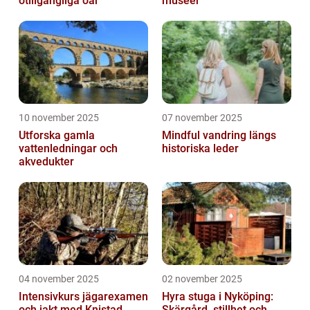
otillgängliga öar
museer
10 november 2025
07 november 2025
Utforska gamla
Mindful vandring längs
vattenledningar och
historiska leder
akvedukter
04 november 2025
02 november 2025
Intensivkurs jägarexamen
Hyra stuga i Nyköping:
och jakt med Knistad
Skärgård, stillhet och