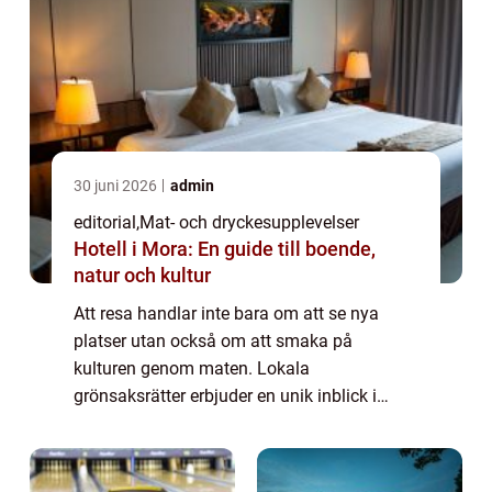
30 juni 2026
admin
editorial
,
Mat- och dryckesupplevelser
Hotell i Mora: En guide till boende,
natur och kultur
Att resa handlar inte bara om att se nya
platser utan också om att smaka på
kulturen genom maten. Lokala
grönsaksrätter erbjuder en unik inblick i
traditioner, klimat och lokala smaker. Från
färska grönsaker p&ar...