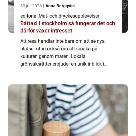
30 juli 2026
Anna Bergqvist
editorial
,
Mat- och dryckesupplevelser
Båttaxi i stockholm så fungerar det och
därför växer intresset
Att resa handlar inte bara om att se nya
platser utan också om att smaka på
kulturen genom maten. Lokala
grönsaksrätter erbjuder en unik inblick i
traditioner, klimat och lokala smaker. Från
färska grönsaker p&ar...