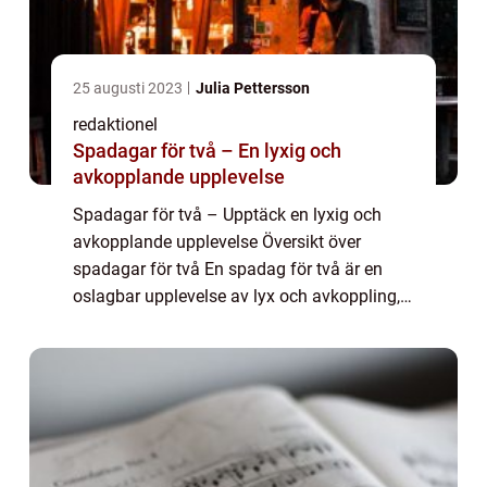
25 augusti 2023
Julia Pettersson
redaktionel
Spadagar för två – En lyxig och
avkopplande upplevelse
Spadagar för två – Upptäck en lyxig och
avkopplande upplevelse Översikt över
spadagar för två En spadag för två är en
oslagbar upplevelse av lyx och avkoppling,
perfekt för att njuta och skapa minnen
tillsammans med någon speciell. Det är en
ch...