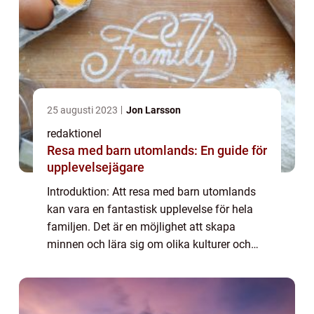
25 augusti 2023
Jon Larsson
redaktionel
Resa med barn utomlands: En guide för
upplevelsejägare
Introduktion: Att resa med barn utomlands
kan vara en fantastisk upplevelse för hela
familjen. Det är en möjlighet att skapa
minnen och lära sig om olika kulturer och
platser runt om i världen. I denna artikel
kommer vi att ta en grundlig titt på res...