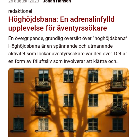
26 augusti 2023
Johan Hansen
redaktionel
Höghöjdsbana: En adrenalinfylld
upplevelse för äventyrssökare
En övergripande, grundlig översikt över ”höghöjdsbana”
Höghöjdsbana är en spännande och utmanande
aktivitet som lockar äventyrssökare världen över. Det är
en form av friluftsliv som involverar att klättra och
navigera genom en rad hinder ...