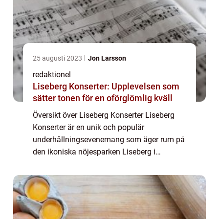
25 augusti 2023
Jon Larsson
redaktionel
Liseberg Konserter: Upplevelsen som
sätter tonen för en oförglömlig kväll
Översikt över Liseberg Konserter Liseberg
Konserter är en unik och populär
underhållningsevenemang som äger rum på
den ikoniska nöjesparken Liseberg i
Göteborg. Dessa konserter är inte bara en
ovanlig möjlighet att njuta av live musik från
en mängd o...