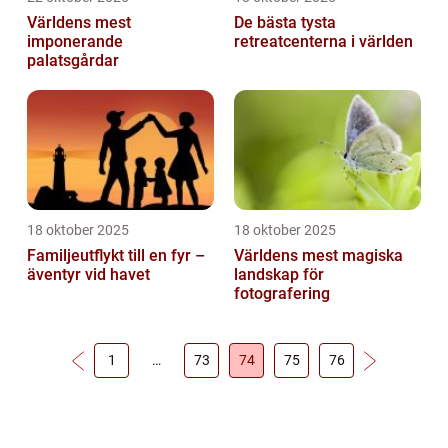
Världens mest
De bästa tysta
imponerande
retreatcenterna i världen
palatsgårdar
18 oktober 2025
18 oktober 2025
Familjeutflykt till en fyr –
Världens mest magiska
äventyr vid havet
landskap för
fotografering
1
…
73
74
75
76