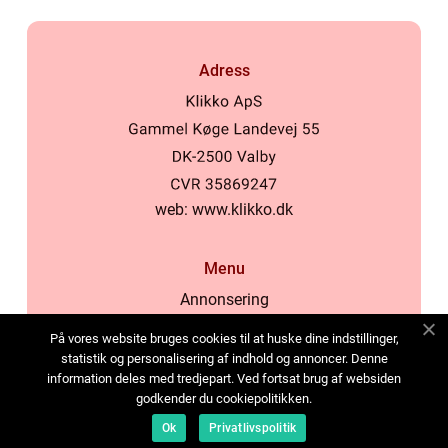
Adress
web:
www.klikko.dk
Menu
Annonsering
Om oss
På vores website bruges cookies til at huske dine indstillinger,
Cookies
statistik og personalisering af indhold og annoncer. Denne
information deles med tredjepart. Ved fortsat brug af websiden
Kontakta oss
godkender du cookiepolitikken.
Sitemap
Ok
Privatlivspolitik