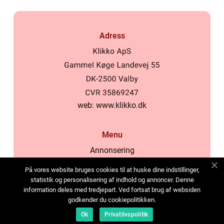
Adress
web:
www.klikko.dk
Menu
Annonsering
Om oss
På vores website bruges cookies til at huske dine indstillinger,
Cookies
statistik og personalisering af indhold og annoncer. Denne
information deles med tredjepart. Ved fortsat brug af websiden
Kontakta oss
godkender du cookiepolitikken.
Sitemap
Ok
Privatlivspolitik