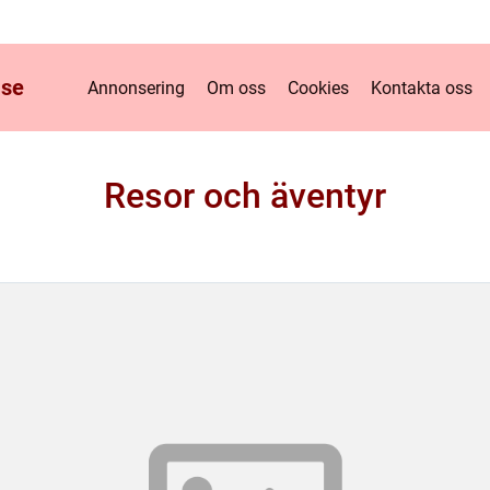
.
se
Annonsering
Om oss
Cookies
Kontakta oss
Resor och äventyr