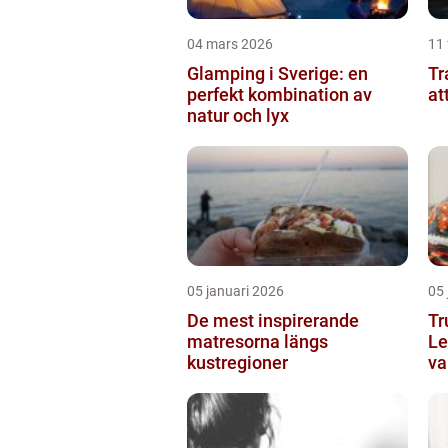
04 mars 2026
11 
Glamping i Sverige: en
Tran
perfekt kombination av
at
natur och lyx
05 januari 2026
05 
De mest inspirerande
Tr
matresorna längs
Le
kustregioner
va