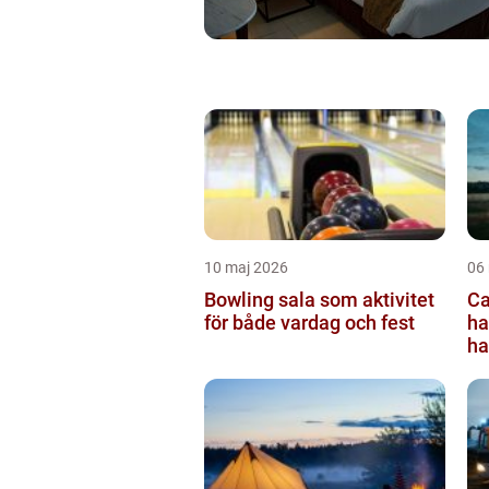
10 maj 2026
06
Bowling sala som aktivitet
Ca
för både vardag och fest
ha
ha