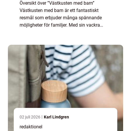
Översikt över ”Västkusten med barn”
Västkusten med barn är ett fantastiskt
resmål som erbjuder många spännande
möjligheter för familjer. Med sin vackra
natur, pittoreska kuststäder och ett brett
utbud av barnvänliga aktiviteter är detta o...
02 juli 2026
Karl Lindgren
redaktionel