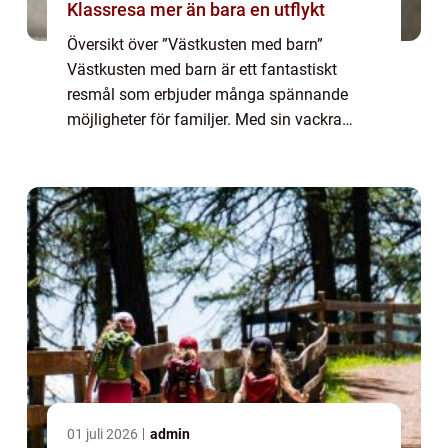
Klassresa mer än bara en utflykt
Översikt över ”Västkusten med barn”
Västkusten med barn är ett fantastiskt
resmål som erbjuder många spännande
möjligheter för familjer. Med sin vackra
natur, pittoreska kuststäder och ett brett
utbud av barnvänliga aktiviteter är detta o...
01 juli 2026
admin