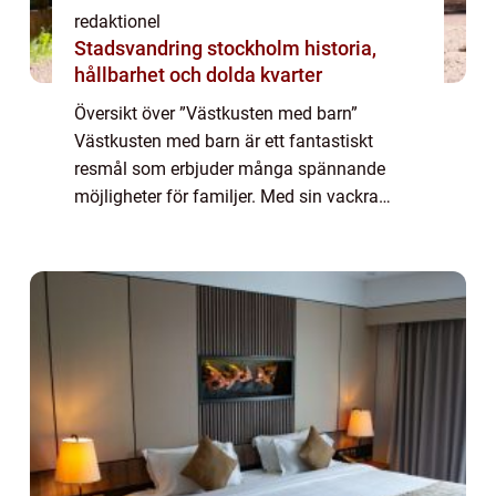
redaktionel
Stadsvandring stockholm historia,
hållbarhet och dolda kvarter
Översikt över ”Västkusten med barn”
Västkusten med barn är ett fantastiskt
resmål som erbjuder många spännande
möjligheter för familjer. Med sin vackra
natur, pittoreska kuststäder och ett brett
utbud av barnvänliga aktiviteter är detta o...