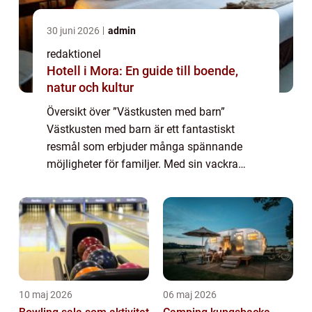
30 juni 2026
admin
redaktionel
Hotell i Mora: En guide till boende,
natur och kultur
Översikt över ”Västkusten med barn”
Västkusten med barn är ett fantastiskt
resmål som erbjuder många spännande
möjligheter för familjer. Med sin vackra
natur, pittoreska kuststäder och ett brett
utbud av barnvänliga aktiviteter är detta o...
10 maj 2026
06 maj 2026