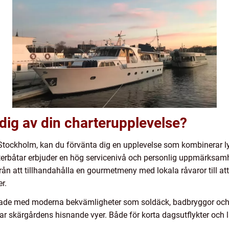
dig av din charterupplevelse?
 i Stockholm, kan du förvänta dig en upplevelse som kombinerar l
erbåtar erbjuder en hög servicenivå och personlig uppmärksamh
från att tillhandahålla en gourmetmeny med lokala råvaror till 
r.
tade med moderna bekvämligheter som soldäck, badbryggor och e
ar skärgårdens hisnande vyer. Både för korta dagsutflykter och
.