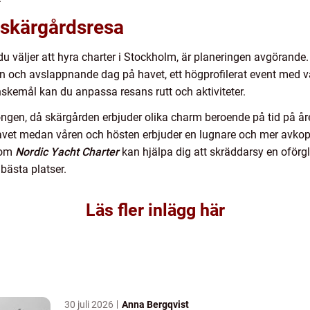
 skärgårdsresa
du väljer att hyra charter i Stockholm, är planeringen avgörande
ugn och avslappnande dag på havet, ett högprofilerat event med vä
önskemål kan du anpassa resans rutt och aktiviteter.
songen, då skärgården erbjuder olika charm beroende på tid på 
avet medan våren och hösten erbjuder en lugnare och mer avko
som
Nordic Yacht Charter
kan hjälpa dig att skräddarsy en oför
bästa platser.
Läs fler inlägg här
30 juli 2026
Anna Bergqvist