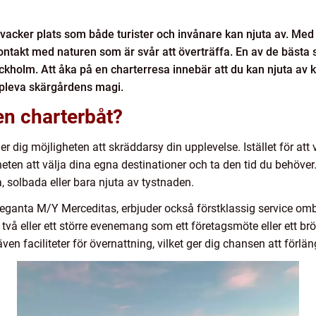
acker plats som både turister och invånare kan njuta av. Med 
ontakt med naturen som är svår att överträffa. En av de bästa 
ockholm. Att åka på en charterresa innebär att du kan njuta av
ppleva skärgårdens magi.
 en charterbåt?
er dig möjligheten att skräddarsy din upplevelse. Istället för att
heten att välja dina egna destinationer och ta den tid du behöver.
 solbada eller bara njuta av tystnaden.
leganta M/Y Merceditas, erbjuder också förstklassig service om
vå eller ett större evenemang som ett företagsmöte eller ett brö
n faciliteter för övernattning, vilket ger dig chansen att förläng