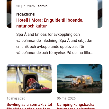
30 juni 2026
admin
redaktionel
Hotell i Mora: En guide till boende,
natur och kultur
Spa Åland En oas för avkoppling och
välbefinnande Inledning: Spa Åland erbjuder
en unik och avkopplande upplevelse för
välbefinnande och förnyelse. På denna lilla
ö i den åländska skärgården kan besökare
njuta av en rad olika spa-behandlingar och
akt...
10 maj 2026
06 maj 2026
Bowling sala som aktivitet
Camping kungsbacka