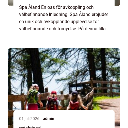
Spa Åland En oas för avkoppling och
välbefinnande Inledning: Spa Åland erbjuder
en unik och avkopplande upplevelse för
välbefinnande och förnyelse. På denna lilla
ö i den åländska skärgården kan besökare
njuta av en rad olika spa-behandlingar och
akt...
01 juli 2026
admin