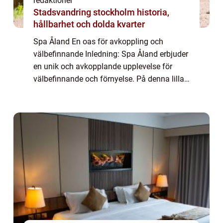
redaktionel
Stadsvandring stockholm historia,
hållbarhet och dolda kvarter
Spa Åland En oas för avkoppling och
välbefinnande Inledning: Spa Åland erbjuder
en unik och avkopplande upplevelse för
välbefinnande och förnyelse. På denna lilla
ö i den åländska skärgården kan besökare
njuta av en rad olika spa-behandlingar och
akt...