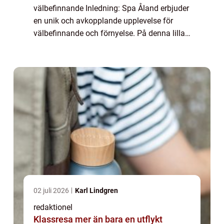
välbefinnande Inledning: Spa Åland erbjuder
en unik och avkopplande upplevelse för
välbefinnande och förnyelse. På denna lilla
ö i den åländska skärgården kan besökare
njuta av en rad olika spa-behandlingar och
akt...
02 juli 2026
Karl Lindgren
redaktionel
Klassresa mer än bara en utflykt