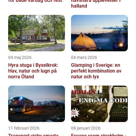
för både vardag och fest
havsnära upplevelser i
halland
04 maj 2026
04 mars 2026
Hyra stuga i Byxelkrok:
Glamping i Sverige: en
Hav, natur och lugn på
perfekt kombination av
norra Öland
natur och lyx
11 februari 2026
08 januari 2026
Transport visby smarta
Escape room stockholm -