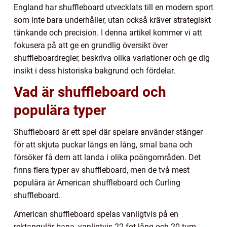
England har shuffleboard utvecklats till en modern sport
som inte bara underhåller, utan också kräver strategiskt
tänkande och precision. I denna artikel kommer vi att
fokusera på att ge en grundlig översikt över
shuffleboardregler, beskriva olika variationer och ge dig
insikt i dess historiska bakgrund och fördelar.
Vad är shuffleboard och
populära typer
Shuffleboard är ett spel där spelare använder stänger
för att skjuta puckar längs en lång, smal bana och
försöker få dem att landa i olika poängområden. Det
finns flera typer av shuffleboard, men de två mest
populära är American shuffleboard och Curling
shuffleboard.
American shuffleboard spelas vanligtvis på en
rektangulär bana, vanligtvis 22 fot lång och 20 tum