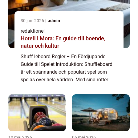
30 juni 2026
admin
redaktionel
Hotell i Mora: En guide till boende,
natur och kultur
Shuff leboard Regler – En Fördjupande
Guide till Spelet Introduktion: Shuffleboard
är ett spännande och populärt spel som
spelas över hela världen. Med sina rötter i
1500-talets England har shuffleboard
utvecklats till en modern sport som inte ...
10 maj 2026
06 maj 2026