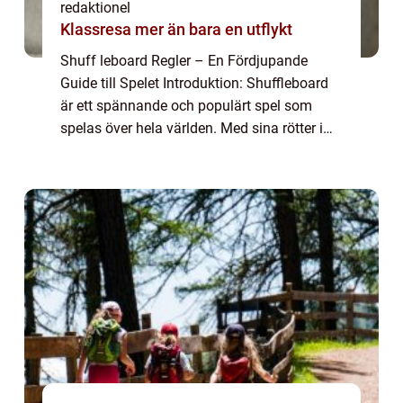
redaktionel
Klassresa mer än bara en utflykt
Shuff leboard Regler – En Fördjupande
Guide till Spelet Introduktion: Shuffleboard
är ett spännande och populärt spel som
spelas över hela världen. Med sina rötter i
1500-talets England har shuffleboard
utvecklats till en modern sport som inte ...