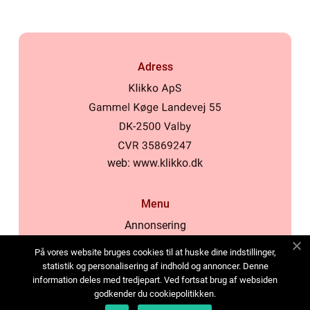
Adress
web:
www.klikko.dk
Menu
Annonsering
Om oss
På vores website bruges cookies til at huske dine indstillinger,
Cookies
statistik og personalisering af indhold og annoncer. Denne
information deles med tredjepart. Ved fortsat brug af websiden
Kontakta oss
godkender du cookiepolitikken.
Sitemap