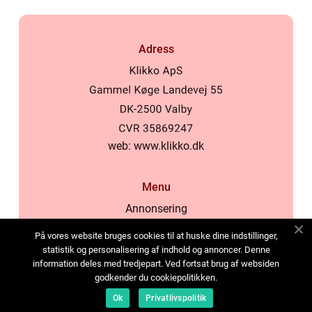
Adress
web:
www.klikko.dk
Menu
Annonsering
Om oss
På vores website bruges cookies til at huske dine indstillinger,
Cookies
statistik og personalisering af indhold og annoncer. Denne
information deles med tredjepart. Ved fortsat brug af websiden
Kontakta oss
godkender du cookiepolitikken.
Sitemap
Ok
Privatlivspolitik