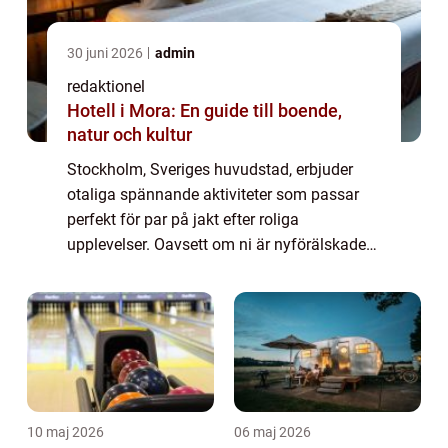
30 juni 2026
admin
redaktionel
Hotell i Mora: En guide till boende,
natur och kultur
Stockholm, Sveriges huvudstad, erbjuder
otaliga spännande aktiviteter som passar
perfekt för par på jakt efter roliga
upplevelser. Oavsett om ni är nyförälskade
eller letar efter nya äventyr efter lång tid
tillsammans, finns det något för alla. I den...
10 maj 2026
06 maj 2026