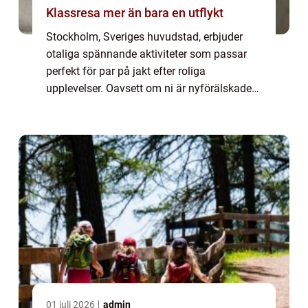
Klassresa mer än bara en utflykt
Stockholm, Sveriges huvudstad, erbjuder
otaliga spännande aktiviteter som passar
perfekt för par på jakt efter roliga
upplevelser. Oavsett om ni är nyförälskade
eller letar efter nya äventyr efter lång tid
tillsammans, finns det något för alla. I den...
01 juli 2026
admin