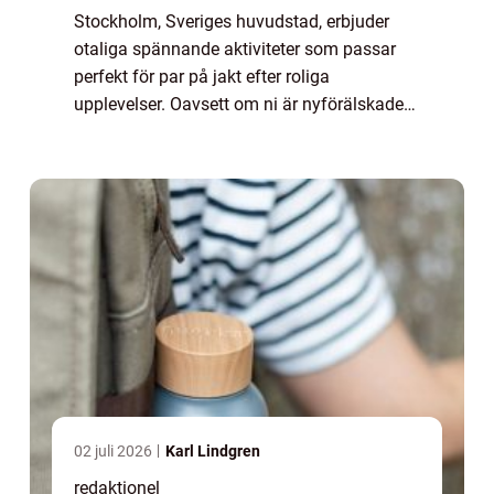
Stockholm, Sveriges huvudstad, erbjuder
otaliga spännande aktiviteter som passar
perfekt för par på jakt efter roliga
upplevelser. Oavsett om ni är nyförälskade
eller letar efter nya äventyr efter lång tid
tillsammans, finns det något för alla. I den...
02 juli 2026
Karl Lindgren
redaktionel