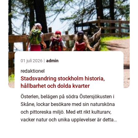
01 juli 2026
admin
redaktionel
Stadsvandring stockholm historia,
hållbarhet och dolda kvarter
Österlen, belägen på södra Östersjökusten i
Skåne, lockar besökare med sin natursköna
och pittoreska miljö. Med ett rikt kulturarv,
vacker natur och unika upplevelser är detta
ett område som erbjuder något för alla. I
denna artikel kommer vi att ge d...