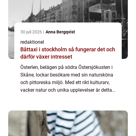
30 juli 2026
Anna Bergqvist
redaktionel
Båttaxi i stockholm så fungerar det och
därför växer intresset
Österlen, belägen på södra Östersjökusten i
Skåne, lockar besökare med sin natursköna
och pittoreska miljö. Med ett rikt kulturarv,
vacker natur och unika upplevelser är detta
ett område som erbjuder något för alla. I
denna artikel kommer vi att ge d...