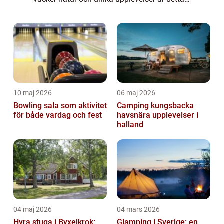
ett område som erbjuder något för alla. I
denna artikel kommer vi att ge d...
10 maj 2026
06 maj 2026
Bowling sala som aktivitet
Camping kungsbacka
för både vardag och fest
havsnära upplevelser i
halland
04 maj 2026
04 mars 2026
Hyra stuga i Byxelkrok:
Glamping i Sverige: en