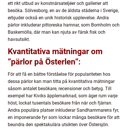
ett rikt utbud av konstnärsateljéer och gallerier att
besöka. Sölvesborg, en av de äldsta städerna i Sverige,
erbjuder också en unik historisk upplevelse. Andra
pärlor inkluderar pittoreska hamnar, som Bornholm och
Baskemölla, där man kan njuta av färsk fisk och
havsutsikt.
Kvantitativa mätningar om
”pärlor på Österlen”:
För att få en bättre förståelse för populariteten hos
dessa pärlor kan man titta på kvantitativa mätningar
såsom antalet besökare, recensioner och betyg. Till
exempel har Kiviks äpplemarknad, som äger rum varje
höst, lockat tusentals besökare från när och fjärran.
Andra populära platser inkluderar Sandhammarens fyr,
en imponerande fyr som lockar många besökare för att
beundra den spektakulära utsikten över Östersjön.