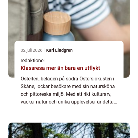
02 juli 2026
Karl Lindgren
redaktionel
Klassresa mer än bara en utflykt
Österlen, belägen på södra Östersjökusten i
Skåne, lockar besökare med sin natursköna
och pittoreska miljö. Med ett rikt kulturarv,
vacker natur och unika upplevelser är detta
ett område som erbjuder något för alla. I
denna artikel kommer vi att ge d...