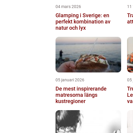
04 mars 2026
11 
Glamping i Sverige: en
Tran
perfekt kombination av
at
natur och lyx
05 januari 2026
05 
De mest inspirerande
Tr
matresorna längs
Le
kustregioner
va