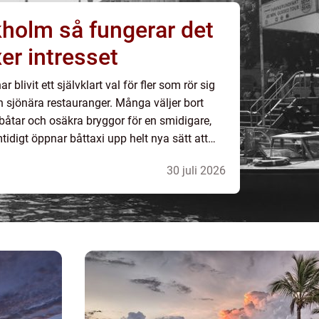
ungerar det
er intresset
 blivit ett självklart val för fler som rör sig
h sjönära restauranger. Många väljer bort
lbåtar och osäkra bryggor för en smidigare,
tidigt öppnar båttaxi upp helt nya sätt att
använda skärgården både privat och i jobbet. Nedan följe...
30 juli 2026