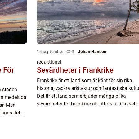
14 september 2023
Johan Hansen
redaktionel
e För
Sevärdheter i Frankrike
Frankrike är ett land som är känt för sin rika
historia, vackra arkitektur och fantastiska kultu
a staden
Det är ett land som erbjuder många olika
sin medeltida
sevärdheter för besökare att utforska. Oavsett
ar. Men
om du är intresserad av konst, mat eller natur, 
 finns det
finns det nå...
ån när och