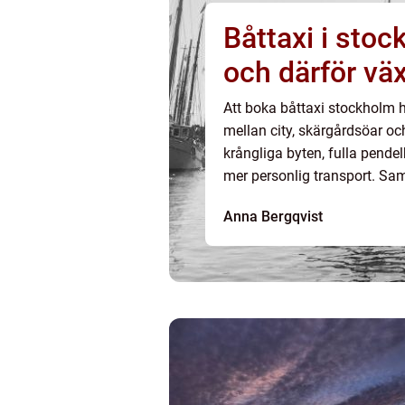
Båttaxi i stockholm så f
och därför väx
Att boka båttaxi stockholm har
mellan city, skärgårdsöar oc
krångliga byten, fulla pende
mer personlig transport. Sam
Anna Bergqvist