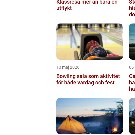
Klassresa mer än bara en
St
utflykt
hi
do
10 maj 2026
06
Bowling sala som aktivitet
Ca
för både vardag och fest
ha
ha