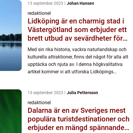
13 september 2023
Johan Hansen
redaktionel
Lidköping är en charmig stad i
Västergötland som erbjuder ett
brett utbud av sevärdheter för
alla typer av besökare
Med sin rika historia, vackra naturlandskap och
kulturella attraktioner, finns det något för alla att
upptäcka och njuta av. I denna högkvalitativa
artikel kommer vi att utforska Lidköpings
sevärdheter i detalj, från dess övergripande
översikt till d...
13 september 2023
Julia Pettersson
redaktionel
Dalarna är en av Sveriges mest
populära turistdestinationer och
erbjuder en mängd spännande