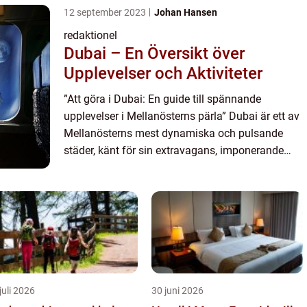
12 september 2023
Johan Hansen
redaktionel
Dubai – En Översikt över
Upplevelser och Aktiviteter
”Att göra i Dubai: En guide till spännande
upplevelser i Mellanösterns pärla” Dubai är ett av
Mellanösterns mest dynamiska och pulsande
städer, känt för sin extravagans, imponerande
skyskrapor och enastående arkitektur. Här kan
besökare u...
juli 2026
30 juni 2026