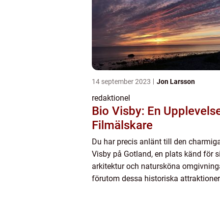
14 september 2023
Jon Larsson
redaktionel
Bio Visby: En Upplevels
Filmälskare
Du har precis anlänt till den charmig
Visby på Gotland, en plats känd för 
arkitektur och natursköna omgivning
förutom dessa historiska attraktioner
även något som lockar filmälskare fr
fjärran – ...