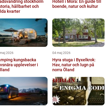
adsvandring stockholm
Hotell i Mora: En guide till
storia, hållbarhet och
boende, natur och kultur
lda kvarter
 maj 2026
04 maj 2026
mping kungsbacka
Hyra stuga i Byxelkrok:
vsnära upplevelser i
Hav, natur och lugn på
lland
norra Öland