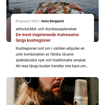
05 januari 2026
Anna Bergqvist
editorial
,
Mat- och dryckesupplevelser
De mest inspirerande matresorna
längs kustregioner
Kustregioner runt om i världen erbjuder en
unik kombination av färska råvaror,
spektakulära vyer och traditionella smaker.
Att resa längs kusten handlar inte bara om
att se havet, utan också om att upptäcka
matupp...