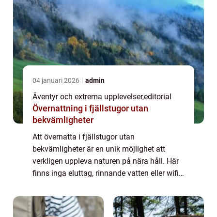
04 januari 2026
admin
Äventyr och extrema upplevelser
,
editorial
Övernattning i fjällstugor utan
bekvämligheter
Att övernatta i fjällstugor utan
bekvämligheter är en unik möjlighet att
verkligen uppleva naturen på nära håll. Här
finns inga eluttag, rinnande vatten eller wifi
– bara enkel logi, den rena fj&au...