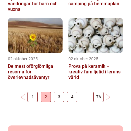
vandringar för barn och
camping på hemmaplan
vuxna
02 oktober 2025
02 oktober 2025
De mest oförglömliga
Prova på keramik –
resorna för
kreativ familjetid i lerans
överlevnadsäventyr
värld
1
2
3
4
…
76