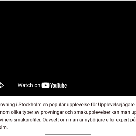
vning i Stockholm en populär upplevelse för Upplevelsejägare s
enom olika typer av provningar och smakupplevelser kan man u
viners smakprofiler. Oavsett om man är nybörjare eller expert på
olm.