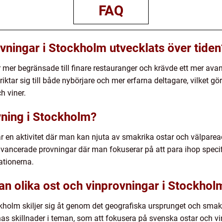
FAQ
vningar i Stockholm utvecklats över tiden
r mer begränsade till finare restauranger och krävde ett mer ava
ktar sig till både nybörjare och mer erfarna deltagare, vilket gö
h viner.
vning i Stockholm?
r en aktivitet där man kan njuta av smakrika ostar och välparead
 avancerade provningar där man fokuserar på att para ihop specif
ationerna.
an olika ost och vinprovningar i Stockhol
ckholm skiljer sig åt genom det geografiska ursprunget och smak
nas skillnader i teman, som att fokusera på svenska ostar och vin