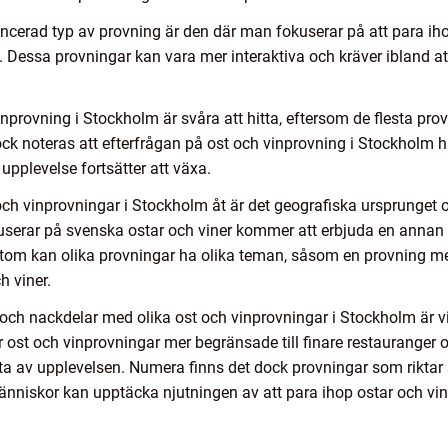
erad typ av provning är den där man fokuserar på att para ihop
 Dessa provningar kan vara mer interaktiva och kräver ibland a
nprovning i Stockholm är svåra att hitta, eftersom de flesta pr
ck noteras att efterfrågan på ost och vinprovning i Stockholm ha
 upplevelse fortsätter att växa.
t och vinprovningar i Stockholm åt är det geografiska ursprunge
kuserar på svenska ostar och viner kommer att erbjuda en anna
sutom kan olika provningar ha olika teman, såsom en provning me
h viner.
h nackdelar med olika ost och vinprovningar i Stockholm är vikt
ar ost och vinprovningar mer begränsade till finare restauranger 
uta av upplevelsen. Numera finns det dock provningar som riktar 
 människor kan upptäcka njutningen av att para ihop ostar och vin