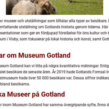
v museer och utställningar som tilltalar alla typer av besökare
omfattande utställning om Gotlands historia genom tiderna. Här
esentationer som ger en fördjupad förståelse för öns kultur och 
um i Visby, som fokuserar på lokal historia och konst, samt G
ngar om Museum Gotland
useum Gotland kan vi titta på några kvantitativa mätningar. Enl
talet besökare de senaste åren. År 2019 hade Gotlands Fornsal
seum hade över 50 000 besökare var. Dessa siffror indikerar att
r bland besökarna.
ika Museer på Gotland
gar inom Museum Gotland har samma övergripande syfte, finns det