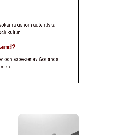
esökarna genom autentiska
ch kultur.
land?
er och aspekter av Gotlands
ån ön.