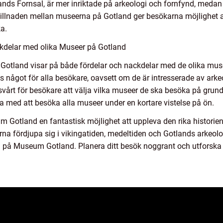
nds Fornsal, är mer inriktade på arkeologi och fornfynd, med
killnaden mellan museerna på Gotland ger besökarna möjlighet att
ka.
kdelar med olika Museer på Gotland
otland visar på både fördelar och nackdelar med de olika mus
något för alla besökare, oavsett om de är intresserade av arkeolo
svårt för besökare att välja vilka museer de ska besöka på grun
a med att besöka alla museer under en kortare vistelse på ön.
Gotland en fantastisk möjlighet att uppleva den rika historie
a fördjupa sig i vikingatiden, medeltiden och Gotlands arkeolog
a på Museum Gotland. Planera ditt besök noggrant och utforska 