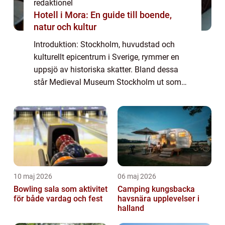
redaktionel
Hotell i Mora: En guide till boende,
natur och kultur
Introduktion: Stockholm, huvudstad och
kulturellt epicentrum i Sverige, rymmer en
uppsjö av historiska skatter. Bland dessa
står Medieval Museum Stockholm ut som
en pärla i krontjuven. Museet, som är
beläget i hjärtat av Gamla stan, är dedikerat
till...
10 maj 2026
06 maj 2026
Bowling sala som aktivitet
Camping kungsbacka
för både vardag och fest
havsnära upplevelser i
halland