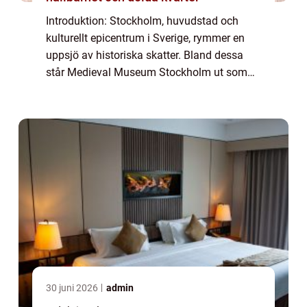
Introduktion: Stockholm, huvudstad och
kulturellt epicentrum i Sverige, rymmer en
uppsjö av historiska skatter. Bland dessa
står Medieval Museum Stockholm ut som
en pärla i krontjuven. Museet, som är
beläget i hjärtat av Gamla stan, är dedikerat
till...
30 juni 2026
admin