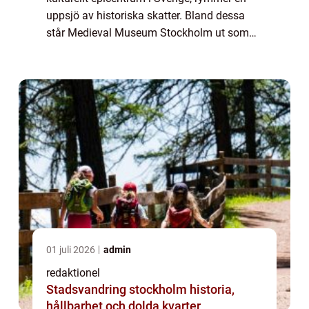
uppsjö av historiska skatter. Bland dessa
står Medieval Museum Stockholm ut som
en pärla i krontjuven. Museet, som är
beläget i hjärtat av Gamla stan, är dedikerat
till...
01 juli 2026
admin
redaktionel
Stadsvandring stockholm historia,
hållbarhet och dolda kvarter