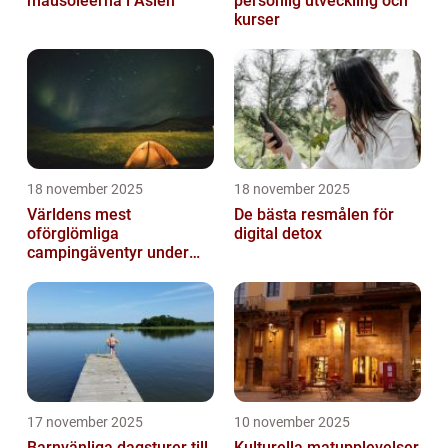
mausoleerna i Asien
personlig utveckling och
kurser
18 november 2025
18 november 2025
Världens mest
De bästa resmålen för
oförglömliga
digital detox
campingäventyr under
norrsken
17 november 2025
10 november 2025
Barnvänliga dagsturer till
Kulturella matupplevelser