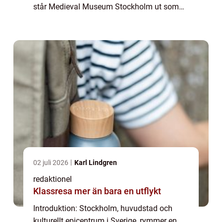
står Medieval Museum Stockholm ut som
en pärla i krontjuven. Museet, som är
beläget i hjärtat av Gamla stan, är dedikerat
till...
02 juli 2026
Karl Lindgren
redaktionel
Klassresa mer än bara en utflykt
Introduktion: Stockholm, huvudstad och
kulturellt epicentrum i Sverige, rymmer en