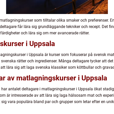
v matlagningskurser som tilltalar olika smaker och preferenser. 
deltagare får lära sig grundläggande tekniker och recept. Det f
 färdigheter och lära sig om mer avancerade rätter.
skurser i Uppsala
lagningskurser i Uppsala är kurser som fokuserar på svensk mat
la svenska rätter och ingredienser. Många deltagare tycker att de
tt lära sig att laga svenska klassiker som köttbullar och gravad
ar av matlagningskurser i Uppsala
har antalet deltagare i matlagningskurser i Uppsala ökat stadig
om är intresserade av att lära sig laga hälsosam mat och expe
 sig vara populära bland par och grupper som letar efter en unik