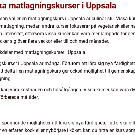
ika matlagningskurser i Uppsala
r man väljer en matlagningskurs i Uppsala är culinär stil. Vissa k
sk matlagning, medan andra kurser fokuserar på vegetarisk eller
h intensitet, eftersom vissa kurser kan vara mer lämpade för dem
ker sig över flera veckor eller till och med månader.
kdelar med matlagningskurser i Uppsala
gskurser i Uppsala är många. Förutom att lära sig nya färdighet
Att delta i en matlagningskurs ger också möjlighet till gemenskap
gning.
an vara kostnaden och tidsåtgången. Vissa kurser kan vara dy
 förbereda måltider.
 spännande möjligheter att lära sig nya färdigheter, utforska ol
en erfaren kock eller nybörjare i köket, kan du hitta en kurs so