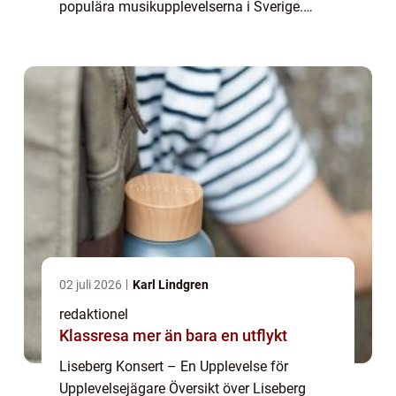
populära musikupplevelserna i Sverige.
Varje år samlas tusentals musikälskare på
den ikoniska nöjesparken Liseberg i
Göteborg...
02 juli 2026
Karl Lindgren
redaktionel
Klassresa mer än bara en utflykt
Liseberg Konsert – En Upplevelse för
Upplevelsejägare Översikt över Liseberg