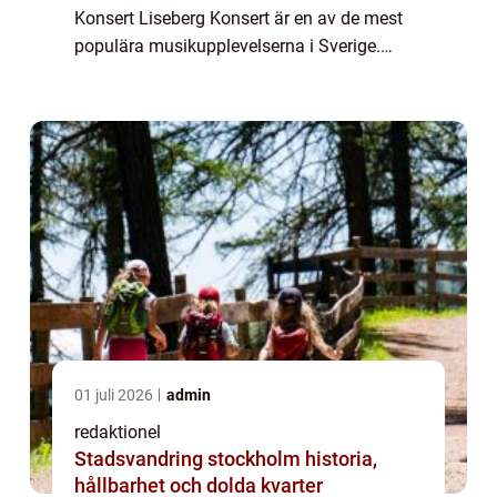
Konsert Liseberg Konsert är en av de mest
populära musikupplevelserna i Sverige.
Varje år samlas tusentals musikälskare på
den ikoniska nöjesparken Liseberg i
Göteborg...
01 juli 2026
admin
redaktionel
Stadsvandring stockholm historia,
hållbarhet och dolda kvarter