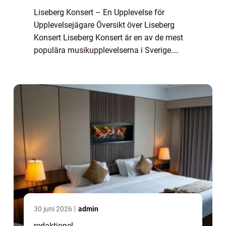
Liseberg Konsert – En Upplevelse för
Upplevelsejägare Översikt över Liseberg
Konsert Liseberg Konsert är en av de mest
populära musikupplevelserna i Sverige.
Varje år samlas tusentals musikälskare på
den ikoniska nöjesparken Liseberg i
Göteborg...
30 juni 2026
admin
redaktionel