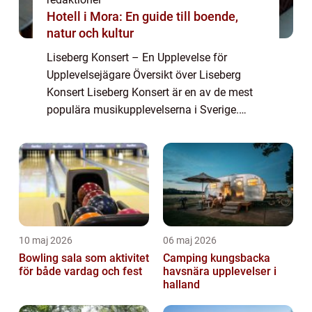
Hotell i Mora: En guide till boende,
natur och kultur
Liseberg Konsert – En Upplevelse för
Upplevelsejägare Översikt över Liseberg
Konsert Liseberg Konsert är en av de mest
populära musikupplevelserna i Sverige.
Varje år samlas tusentals musikälskare på
den ikoniska nöjesparken Liseberg i
Göteborg...
10 maj 2026
06 maj 2026
Bowling sala som aktivitet
Camping kungsbacka
för både vardag och fest
havsnära upplevelser i
halland