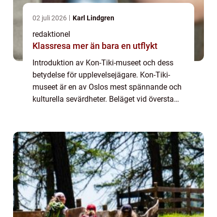
02 juli 2026
Karl Lindgren
redaktionel
Klassresa mer än bara en utflykt
Introduktion av Kon-Tiki-museet och dess
betydelse för upplevelsejägare. Kon-Tiki-
museet är en av Oslos mest spännande och
kulturella sevärdheter. Beläget vid översta
delen av halvön Bygdøy, är museet dedikerat
till det legendariska äventyret med flo...