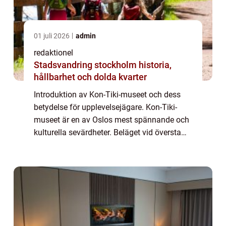
01 juli 2026
admin
redaktionel
Stadsvandring stockholm historia,
hållbarhet och dolda kvarter
Introduktion av Kon-Tiki-museet och dess
betydelse för upplevelsejägare. Kon-Tiki-
museet är en av Oslos mest spännande och
kulturella sevärdheter. Beläget vid översta
delen av halvön Bygdøy, är museet dedikerat
till det legendariska äventyret med flo...