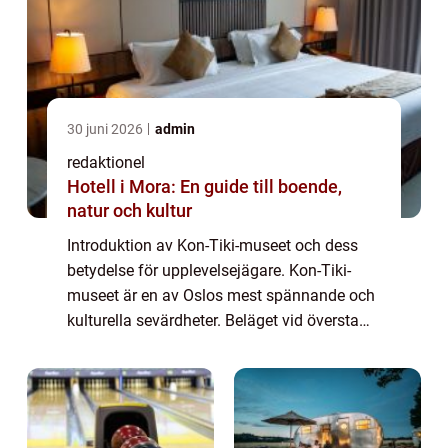
30 juni 2026
admin
redaktionel
Hotell i Mora: En guide till boende,
natur och kultur
Introduktion av Kon-Tiki-museet och dess
betydelse för upplevelsejägare. Kon-Tiki-
museet är en av Oslos mest spännande och
kulturella sevärdheter. Beläget vid översta
delen av halvön Bygdøy, är museet dedikerat
till det legendariska äventyret med flo...