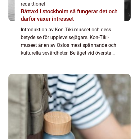
redaktionel
Båttaxi i stockholm så fungerar det och
därför växer intresset
Introduktion av Kon-Tiki-museet och dess
betydelse för upplevelsejägare. Kon-Tiki-
museet är en av Oslos mest spännande och
kulturella sevärdheter. Beläget vid översta
delen av halvön Bygdøy, är museet dedikerat
till det legendariska äventyret med flo...