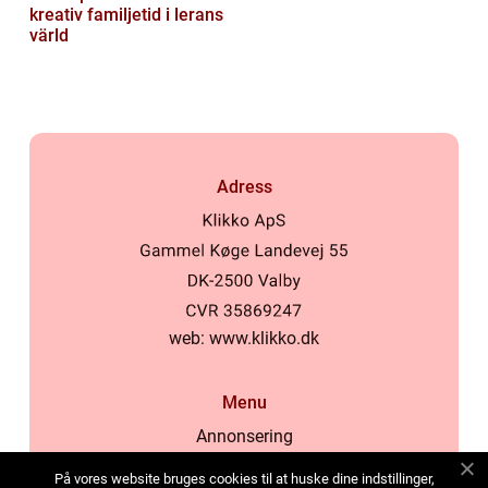
kreativ familjetid i lerans
värld
Adress
web:
www.klikko.dk
Menu
Annonsering
Om oss
På vores website bruges cookies til at huske dine indstillinger,