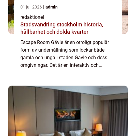
01 juli 2026
admin
redaktionel
Stadsvandring stockholm historia,
hållbarhet och dolda kvarter
Escape Room Gävle är en otroligt populär
form av underhållning som lockar både
gamla och unga i staden Gävle och dess
omgivningar. Det är en interaktiv och
spännande aktivitet där deltagarna låses in i
ett rum och måste lösa olika pussel och
gåtor fö...