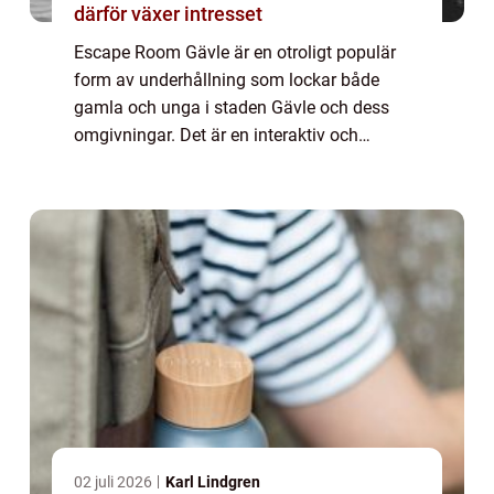
därför växer intresset
Escape Room Gävle är en otroligt populär
form av underhållning som lockar både
gamla och unga i staden Gävle och dess
omgivningar. Det är en interaktiv och
spännande aktivitet där deltagarna låses in i
ett rum och måste lösa olika pussel och
gåtor fö...
02 juli 2026
Karl Lindgren