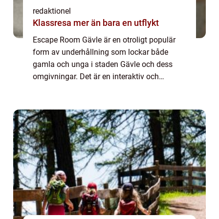
redaktionel
Klassresa mer än bara en utflykt
Escape Room Gävle är en otroligt populär
form av underhållning som lockar både
gamla och unga i staden Gävle och dess
omgivningar. Det är en interaktiv och
spännande aktivitet där deltagarna låses in i
ett rum och måste lösa olika pussel och
gåtor fö...