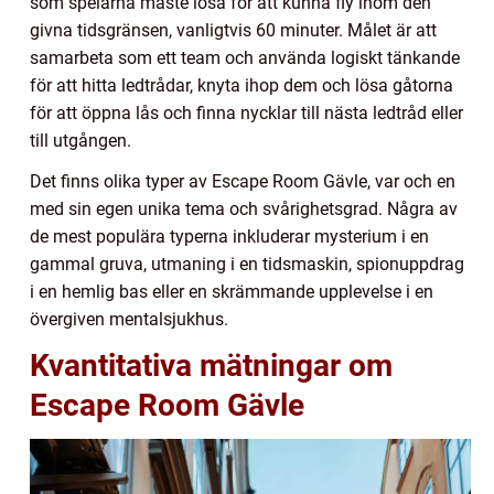
som spelarna måste lösa för att kunna fly inom den
givna tidsgränsen, vanligtvis 60 minuter. Målet är att
samarbeta som ett team och använda logiskt tänkande
för att hitta ledtrådar, knyta ihop dem och lösa gåtorna
för att öppna lås och finna nycklar till nästa ledtråd eller
till utgången.
Det finns olika typer av Escape Room Gävle, var och en
med sin egen unika tema och svårighetsgrad. Några av
de mest populära typerna inkluderar mysterium i en
gammal gruva, utmaning i en tidsmaskin, spionuppdrag
i en hemlig bas eller en skrämmande upplevelse i en
övergiven mentalsjukhus.
Kvantitativa mätningar om
Escape Room Gävle