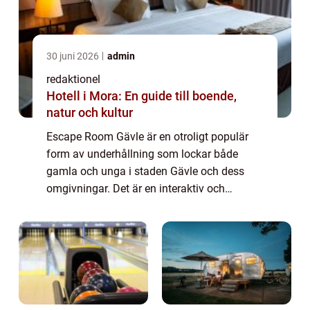
30 juni 2026
admin
redaktionel
Hotell i Mora: En guide till boende,
natur och kultur
Escape Room Gävle är en otroligt populär
form av underhållning som lockar både
gamla och unga i staden Gävle och dess
omgivningar. Det är en interaktiv och
spännande aktivitet där deltagarna låses in i
ett rum och måste lösa olika pussel och
gåtor fö...