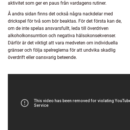
aktivitet som ger en paus från vardagens rutiner.
Å andra sidan finns det också några nackdelar med
drickspel för två som bör beaktas. För det första kan de,
om de inte spelas ansvarsfullt, leda till överdriven
alkoholkonsumtion och negativa hälsokonsekvenser.
Därför är det viktigt att vara medveten om individuella
gränser och följa spelreglerna för att undvika skadlig
överdrift eller oansvarig beteende.