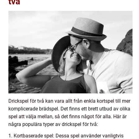
två”
Drickspel för två kan vara allt från enkla kortspel till mer
komplicerade brädspel. Det finns ett brett utbud av olika
spel att välja mellan, så det finns något för alla. Här är
några populära typer av drickspel för två:
1. Kortbaserade spel: Dessa spel använder vanligtvis