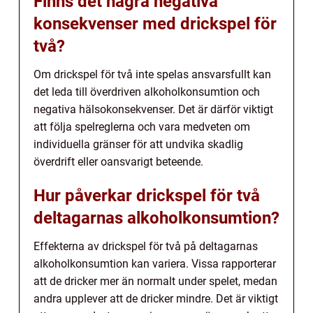
Finns det några negativa
konsekvenser med drickspel för
två?
Om drickspel för två inte spelas ansvarsfullt kan
det leda till överdriven alkoholkonsumtion och
negativa hälsokonsekvenser. Det är därför viktigt
att följa spelreglerna och vara medveten om
individuella gränser för att undvika skadlig
överdrift eller oansvarigt beteende.
Hur påverkar drickspel för två
deltagarnas alkoholkonsumtion?
Effekterna av drickspel för två på deltagarnas
alkoholkonsumtion kan variera. Vissa rapporterar
att de dricker mer än normalt under spelet, medan
andra upplever att de dricker mindre. Det är viktigt