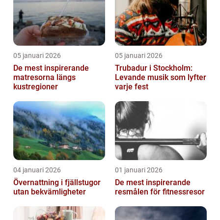
05 januari 2026
05 januari 2026
De mest inspirerande
Trubadur i Stockholm:
matresorna längs
Levande musik som lyfter
kustregioner
varje fest
04 januari 2026
01 januari 2026
Övernattning i fjällstugor
De mest inspirerande
utan bekvämligheter
resmålen för fitnessresor