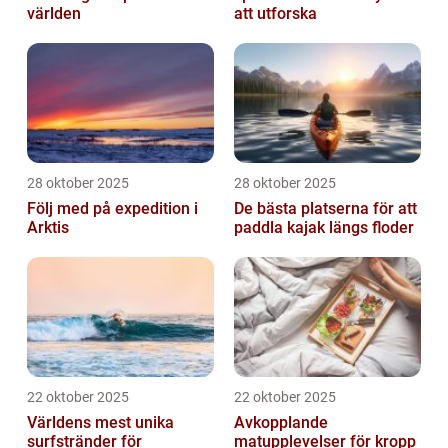
världen
att utforska
28 oktober 2025
28 oktober 2025
Följ med på expedition i
De bästa platserna för att
Arktis
paddla kajak längs floder
22 oktober 2025
22 oktober 2025
Världens mest unika
Avkopplande
surfstränder för
matupplevelser för kropp