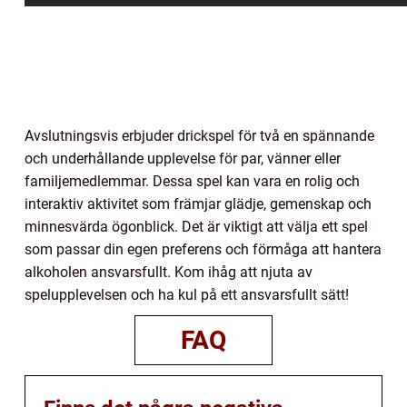
Avslutningsvis erbjuder drickspel för två en spännande
och underhållande upplevelse för par, vänner eller
familjemedlemmar. Dessa spel kan vara en rolig och
interaktiv aktivitet som främjar glädje, gemenskap och
minnesvärda ögonblick. Det är viktigt att välja ett spel
som passar din egen preferens och förmåga att hantera
alkoholen ansvarsfullt. Kom ihåg att njuta av
spelupplevelsen och ha kul på ett ansvarsfullt sätt!
FAQ