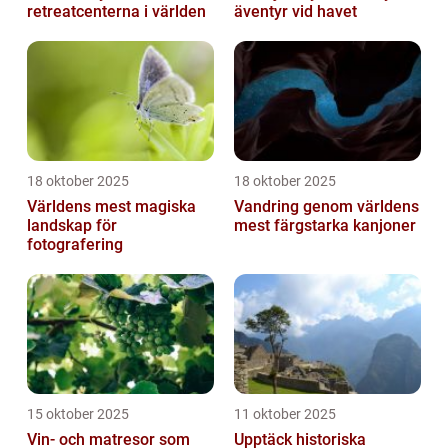
retreatcenterna i världen
äventyr vid havet
18 oktober 2025
18 oktober 2025
Världens mest magiska
Vandring genom världens
landskap för
mest färgstarka kanjoner
fotografering
15 oktober 2025
11 oktober 2025
Vin- och matresor som
Upptäck historiska