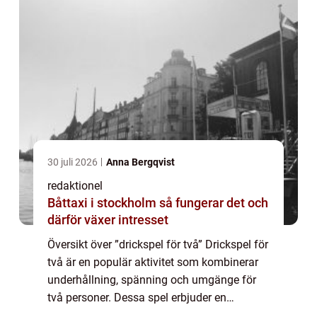
30 juli 2026
Anna Bergqvist
redaktionel
Båttaxi i stockholm så fungerar det och
därför växer intresset
Översikt över ”drickspel för två” Drickspel för
två är en populär aktivitet som kombinerar
underhållning, spänning och umgänge för
två personer. Dessa spel erbjuder en
möjlighet för par, vänner eller