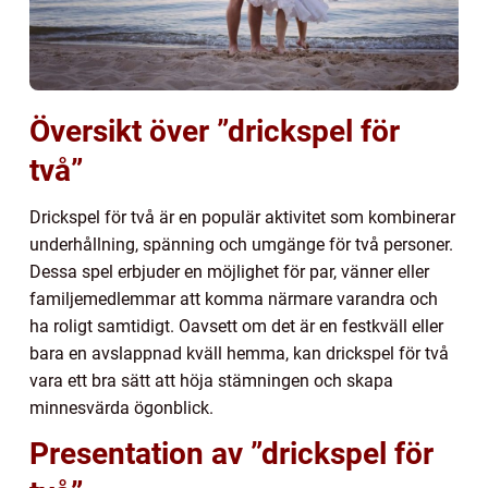
Översikt över ”drickspel för
två”
Drickspel för två är en populär aktivitet som kombinerar
underhållning, spänning och umgänge för två personer.
Dessa spel erbjuder en möjlighet för par, vänner eller
familjemedlemmar att komma närmare varandra och
ha roligt samtidigt. Oavsett om det är en festkväll eller
bara en avslappnad kväll hemma, kan drickspel för två
vara ett bra sätt att höja stämningen och skapa
minnesvärda ögonblick.
Presentation av ”drickspel för