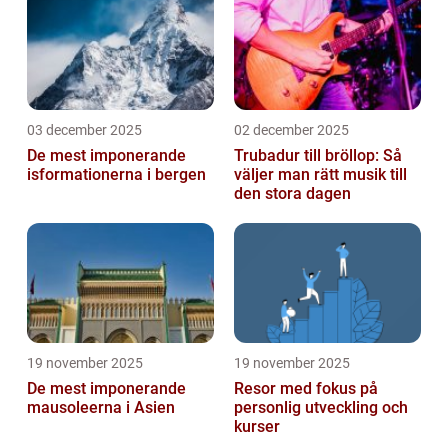
03 december 2025
02 december 2025
De mest imponerande
Trubadur till bröllop: Så
isformationerna i bergen
väljer man rätt musik till
den stora dagen
19 november 2025
19 november 2025
De mest imponerande
Resor med fokus på
mausoleerna i Asien
personlig utveckling och
kurser