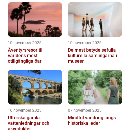
10 november 2025
10 november 2025
Äventyrsresor till
De mest betydelsefulla
världens mest
kulturella samlingarna i
otillgängliga öar
museer
10 november 2025
07 november 2025
Utforska gamla
Mindful vandring längs
vattenledningar och
historiska leder
akvedukter