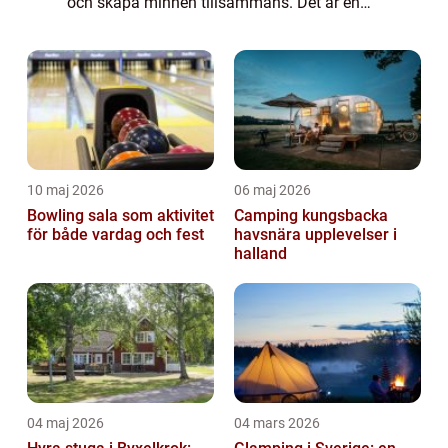
och skapa minnen tillsammans. Det är en
tid då ni kan njuta av varandras sällskap
och utforska nya upplevelser. Men va...
10 maj 2026
06 maj 2026
Bowling sala som aktivitet
Camping kungsbacka
för både vardag och fest
havsnära upplevelser i
halland
04 maj 2026
04 mars 2026