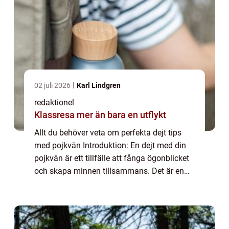
02 juli 2026
Karl Lindgren
redaktionel
Klassresa mer än bara en utflykt
Allt du behöver veta om perfekta dejt tips
med pojkvän Introduktion: En dejt med din
pojkvän är ett tillfälle att fånga ögonblicket
och skapa minnen tillsammans. Det är en
tid då ni kan njuta av varandras sällskap
och utforska nya upplevelser. Men va...