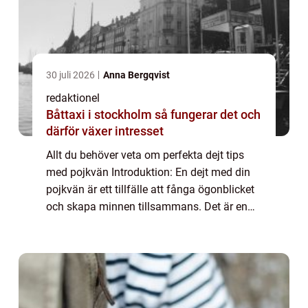
30 juli 2026
Anna Bergqvist
redaktionel
Båttaxi i stockholm så fungerar det och
därför växer intresset
Allt du behöver veta om perfekta dejt tips
med pojkvän Introduktion: En dejt med din
pojkvän är ett tillfälle att fånga ögonblicket
och skapa minnen tillsammans. Det är en
tid då ni kan njuta av varandras sällskap
och utforska nya upplevelser. Men va...