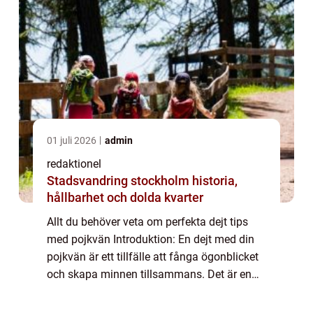
01 juli 2026
admin
redaktionel
Stadsvandring stockholm historia,
hållbarhet och dolda kvarter
Allt du behöver veta om perfekta dejt tips
med pojkvän Introduktion: En dejt med din
pojkvän är ett tillfälle att fånga ögonblicket
och skapa minnen tillsammans. Det är en
tid då ni kan njuta av varandras sällskap
och utforska nya upplevelser. Men va...