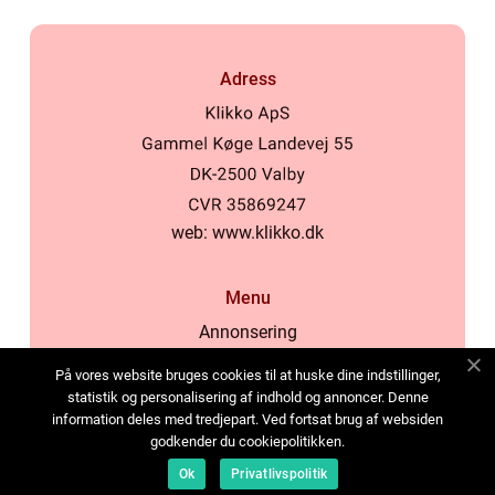
Adress
web:
www.klikko.dk
Menu
Annonsering
Om oss
På vores website bruges cookies til at huske dine indstillinger,
Cookies
statistik og personalisering af indhold og annoncer. Denne
information deles med tredjepart. Ved fortsat brug af websiden
Kontakta oss
godkender du cookiepolitikken.
Sitemap
Ok
Privatlivspolitik