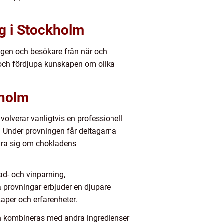
g i Stockholm
ngen och besökare från när och
g och fördjupa kunskapen om olika
kholm
volverar vanligtvis en professionell
. Under provningen får deltagarna
lära sig om chokladens
d- och vinparning,
a provningar erbjuder en djupare
aper och erfarenheter.
n kombineras med andra ingredienser