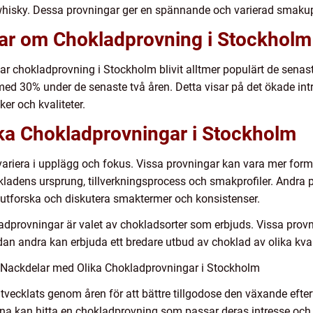
er whisky. Dessa provningar ger en spännande och varierad smakup
gar om Chokladprovning i Stockholm
har chokladprovning i Stockholm blivit alltmer populärt de senas
d 30% under de senaste två åren. Detta visar på det ökade intr
r och kvaliteter.
ika Chokladprovningar i Stockholm
ariera i upplägg och fokus. Vissa provningar kan vara mer form
adens ursprung, tillverkningsprocess och smakprofiler. Andra
 utforska och diskutera smaktermer och konsistenser.
adprovningar är valet av chokladsorter som erbjuds. Vissa prov
dan andra kan erbjuda ett bredare utbud av choklad av olika kval
 Nackdelar med Olika Chokladprovningar i Stockholm
vecklats genom åren för att bättre tillgodose den växande efter
arna kan hitta en chokladprovning som passar deras intresse och