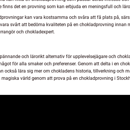
e finns det en provning som kan erbjuda en meningsfull och läro
dprovningar kan vara kostsamma och svåra att få plats på, särs
ara svårt att bedöma kvaliteten på en chokladprovning innan ma
arrangör och chokladexpert.
pännande och lärorikt alternativ för upplevelsejägare och chokl
 något för alla smaker och preferenser. Genom att delta i en ch
n också lära sig mer om chokladens historia, tillverkning och m
 magiska värld genom att prova på en chokladprovning i Stock