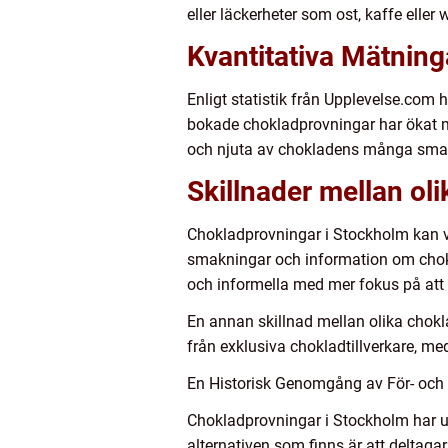
eller läckerheter som ost, kaffe ell
Kvantitativa Mätnin
Enligt statistik från Upplevelse.com 
bokade chokladprovningar har ökat me
och njuta av chokladens många smake
Skillnader mellan ol
Chokladprovningar i Stockholm kan v
smakningar och information om chokl
och informella med mer fokus på att
En annan skillnad mellan olika chokl
från exklusiva chokladtillverkare, me
En Historisk Genomgång av För- och
Chokladprovningar i Stockholm har ut
alternativen som finns är att deltag