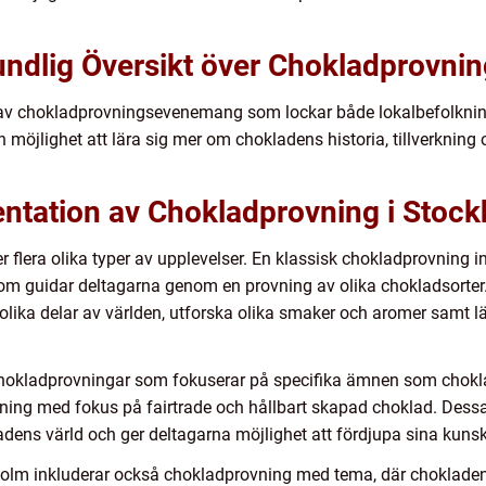
undlig Översikt över Chokladprovnin
ud av chokladprovningsevenemang som lockar både lokalbefolkni
 möjlighet att lära sig mer om chokladens historia, tillverknin
ntation av Chokladprovning i Stoc
flera olika typer av upplevelser. En klassisk chokladprovning in
som guidar deltagarna genom en provning av olika chokladsorter
olika delar av världen, utforska olika smaker och aromer samt 
chokladprovningar som fokuserar på specifika ämnen som chokla
ovning med fokus på fairtrade och hållbart skapad choklad. Dess
adens värld och ger deltagarna möjlighet att fördjupa sina kunsk
holm inkluderar också chokladprovning med tema, där choklade