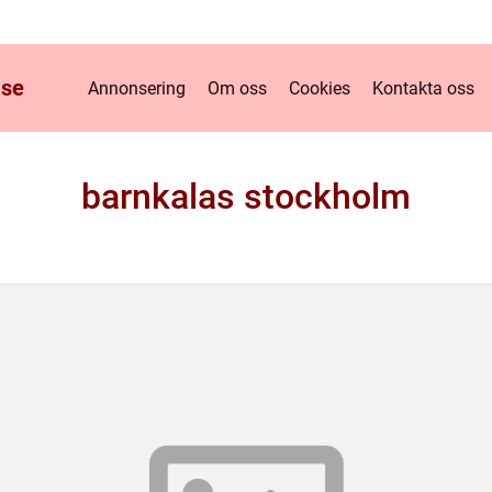
.
se
Annonsering
Om oss
Cookies
Kontakta oss
barnkalas stockholm