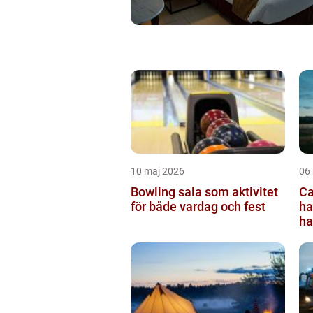
10 maj 2026
06
Bowling sala som aktivitet
Ca
för både vardag och fest
ha
ha