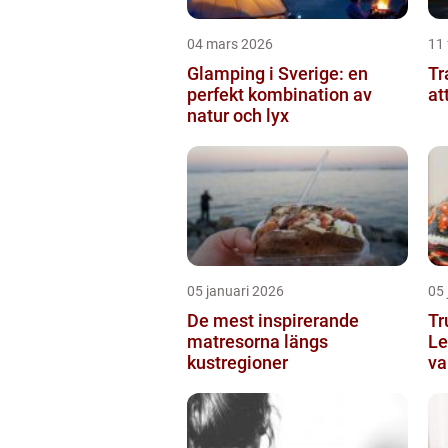
04 mars 2026
11 
Glamping i Sverige: en
Tran
perfekt kombination av
at
natur och lyx
05 januari 2026
05 
De mest inspirerande
Tr
matresorna längs
Le
kustregioner
va