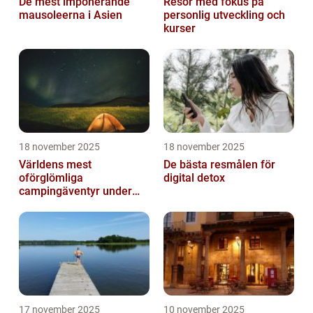
De mest imponerande
Resor med fokus på
mausoleerna i Asien
personlig utveckling och
kurser
18 november 2025
18 november 2025
Världens mest
De bästa resmålen för
oförglömliga
digital detox
campingäventyr under
norrsken
17 november 2025
10 november 2025