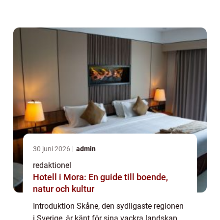
lokalboende eller besöker regionen på
semester, finns det gott om valmöjlighete...
30 juni 2026
admin
redaktionel
Hotell i Mora: En guide till boende,
natur och kultur
Introduktion Skåne, den sydligaste regionen
i Sverige, är känt för sina vackra landskap,