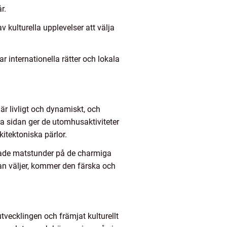
r.
v kulturella upplevelser att välja
r internationella rätter och lokala
 är livligt och dynamiskt, och
a sidan ger de utomhusaktiviteter
itektoniska pärlor.
pnade matstunder på de charmiga
an väljer, kommer den färska och
utvecklingen och främjat kulturellt