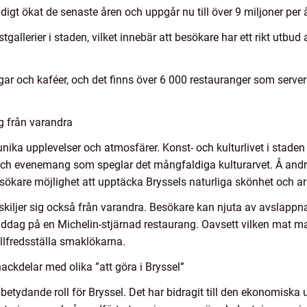
adigt ökat de senaste åren och uppgår nu till över 9 miljoner per å
allerier i staden, vilket innebär att besökare har ett rikt utbud a
gar och kaféer, och det finns över 6 000 restauranger som servera
sig från varandra
 unika upplevelser och atmosfärer. Konst- och kulturlivet i staden
 och evenemang som speglar det mångfaldiga kulturarvet. Å andr
ökare möjlighet att upptäcka Bryssels naturliga skönhet och ark
 skiljer sig också från varandra. Besökare kan njuta av avslap
iddag på en Michelin-stjärnad restaurang. Oavsett vilken mat m
illfredsställa smaklökarna.
ackdelar med olika ”att göra i Bryssel”
 betydande roll för Bryssel. Det har bidragit till den ekonomiska 