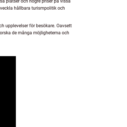
a platser och högre priser på vissa
eckla hållbara turismpolitik och
ch upplevelser för besökare. Oavsett
 Utforska de många möjligheterna och