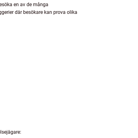
 besöka en av de många
yggerier där besökare kan prova olika
elsejägare: