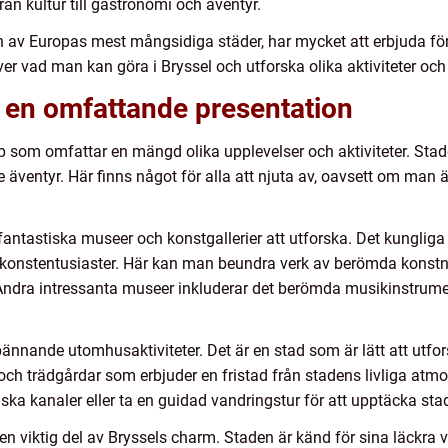
rån kultur till gastronomi och äventyr.
n av Europas mest mångsidiga städer, har mycket att erbjuda för
er vad man kan göra i Bryssel och utforska olika aktiviteter och
 – en omfattande presentation
epp som omfattar en mängd olika upplevelser och aktiviteter. Stade
äventyr. Här finns något för alla att njuta av, oavsett om man är
l fantastiska museer och konstgallerier att utforska. Det kungli
la konstentusiaster. Här kan man beundra verk av berömda konst
 Andra intressanta museer inkluderar det berömda musikinstrume
ännande utomhusaktiviteter. Det är en stad som är lätt att utforsk
ch trädgårdar som erbjuder en fristad från stadens livliga atmos
ka kanaler eller ta en guidad vandringstur för att upptäcka sta
 viktig del av Bryssels charm. Staden är känd för sina läckra v