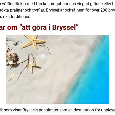
ka våfflor täckta med färska jordgubbar och vispad grädde eller
ökta praliner och tryfflar. Bryssel är också hem för över 200 br
 rika traditioner.
r om ”att göra i Bryssel”
stik som visar Bryssels popularitet som en destination för upplev