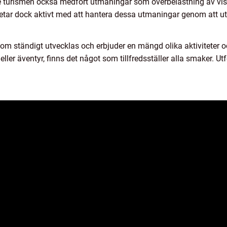
e turismen också medfört utmaningar som överbelastning av viss
tar dock aktivt med att hantera dessa utmaningar genom att utv
som ständigt utvecklas och erbjuder en mängd olika aktiviteter o
eller äventyr, finns det något som tillfredsställer alla smaker.