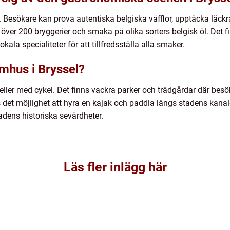
i. Besökare kan prova autentiska belgiska våfflor, upptäcka läck
ka över 200 bryggerier och smaka på olika sorters belgisk öl. De
okala specialiteter för att tillfredsställa alla smaker.
mhus i Bryssel?
ots eller med cykel. Det finns vackra parker och trädgårdar där be
s det möjlighet att hyra en kajak och paddla längs stadens kanale
adens historiska sevärdheter.
Läs fler inlägg här