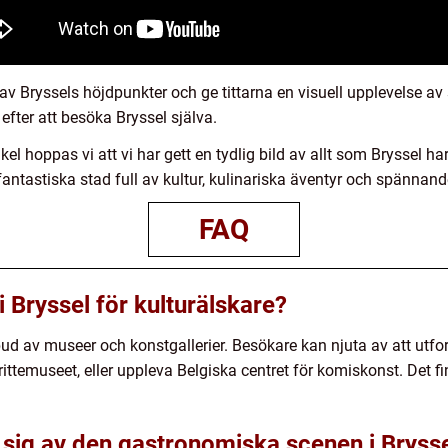
 Bryssels höjdpunkter och ge tittarna en visuell upplevelse av 
 efter att besöka Bryssel själva.
l hoppas vi att vi har gett en tydlig bild av allt som Bryssel har
antastiska stad full av kultur, kulinariska äventyr och spännande
FAQ
i Bryssel för kulturälskare?
tbud av museer och konstgallerier. Besökare kan njuta av att utf
temuseet, eller uppleva Belgiska centret för komiskonst. Det f
sig av den gastronomiska scenen i Bryss