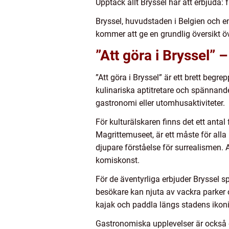
Upptäck allt Bryssel har att erbjuda: f
Bryssel, huvudstaden i Belgien och e
kommer att ge en grundlig översikt öv
”Att göra i Bryssel”
”Att göra i Bryssel” är ett brett begr
kulinariska aptitretare och spännande 
gastronomi eller utomhusaktiviteter.
För kulturälskaren finns det ett anta
Magrittemuseet, är ett måste för al
djupare förståelse för surrealismen.
komiskonst.
För de äventyrliga erbjuder Bryssel sp
besökare kan njuta av vackra parker o
kajak och paddla längs stadens ikonis
Gastronomiska upplevelser är också en