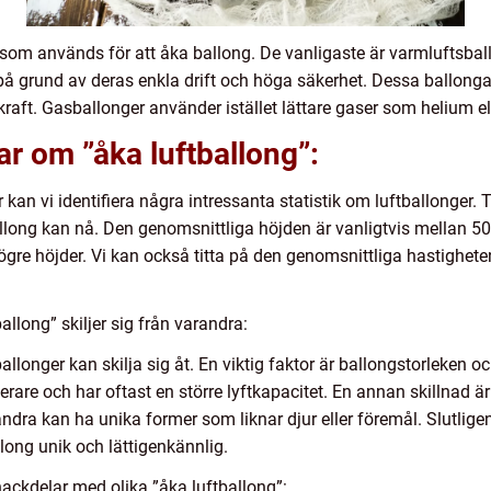
r som används för att åka ballong. De vanligaste är varmluftsba
å grund av deras enkla drift och höga säkerhet. Dessa ballonga
raft. Gasballonger använder istället lättare gaser som helium elle
ar om ”åka luftballong”:
 kan vi identifiera några intressanta statistik om luftballonger. T
long kan nå. Den genomsnittliga höjden är vanligtvis mellan 500
gre höjder. Vi kan också titta på den genomsnittliga hastigheten
llong” skiljer sig från varandra:
ftballonger kan skilja sig åt. En viktig faktor är ballongstorleken
erare och har oftast en större lyftkapacitet. En annan skillnad ä
andra kan ha unika former som liknar djur eller föremål. Slutlig
allong unik och lättigenkännlig.
ackdelar med olika ”åka luftballong”: