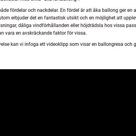
 både fördelar och nackdelar. En fördel är att åka ballong ger en
m erbjuder det en fantastisk utsikt och en möjlighet att upplev
ningar, dåliga vindförhållanden eller höjdrädsla hos vissa pa
kan vara en avskräckande faktor för vissa.
evelse kan vi infoga ett videoklipp som visar en ballongresa och 