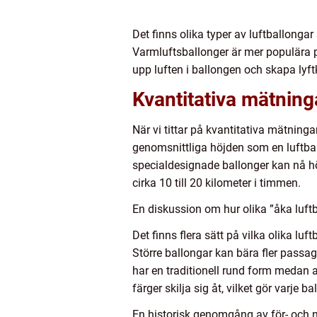
Det finns olika typer av luftballonga
Varmluftsballonger är mer populära p
upp luften i ballongen och skapa lyftk
Kvantitativa mätning
När vi tittar på kvantitativa mätningar
genomsnittliga höjden som en luftbal
specialdesignade ballonger kan nå hö
cirka 10 till 20 kilometer i timmen.
En diskussion om hur olika ”åka luftba
Det finns flera sätt på vilka olika lu
Större ballongar kan bära fler passag
har en traditionell rund form medan 
färger skilja sig åt, vilket gör varje b
En historisk genomgång av för- och n