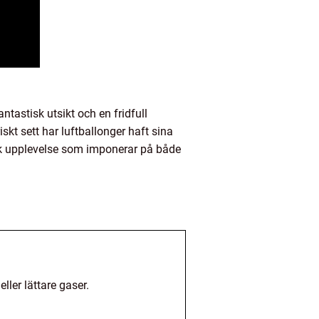
astisk utsikt och en fridfull
skt sett har luftballonger haft sina
unik upplevelse som imponerar på både
ller lättare gaser.