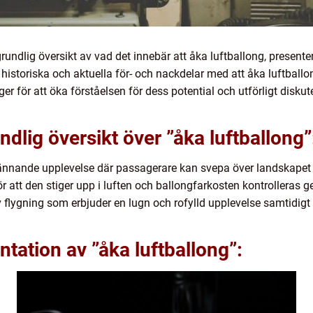
grundlig översikt av vad det innebär att åka luftballong, presente
historiska och aktuella för- och nackdelar med att åka luftballo
r för att öka förståelsen för dess potential och utförligt diskut
dlig översikt över ”åka luftballong”
pännande upplevelse där passagerare kan svepa över landskapet m
 att den stiger upp i luften och ballongfarkosten kontrolleras g
v flygning som erbjuder en lugn och rofylld upplevelse samtidigt
tation av ”åka luftballong”: