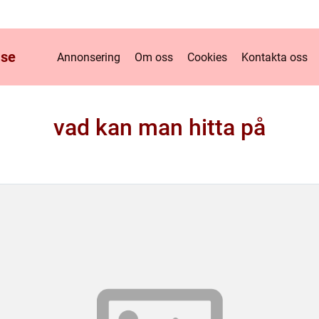
.
se
Annonsering
Om oss
Cookies
Kontakta oss
vad kan man hitta på