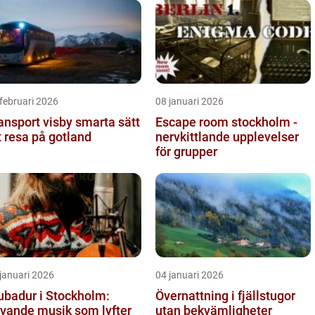
februari 2026
08 januari 2026
sport visby smarta sätt
Escape room stockholm -
t resa på gotland
nervkittlande upplevelser
för grupper
januari 2026
04 januari 2026
ubadur i Stockholm:
Övernattning i fjällstugor
vande musik som lyfter
utan bekvämligheter