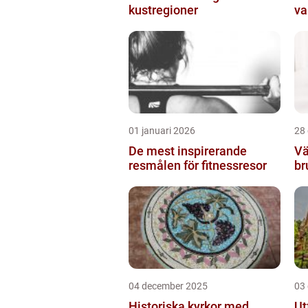
kustregioner
va
01 januari 2026
28
De mest inspirerande
Vä
resmålen för fitnessresor
br
04 december 2025
03
Historiska kyrkor med
Ut