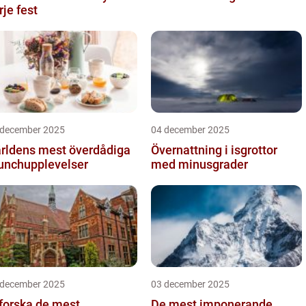
rje fest
 december 2025
04 december 2025
rldens mest överdådiga
Övernattning i isgrottor
unchupplevelser
med minusgrader
 december 2025
03 december 2025
forska de mest
De mest imponerande