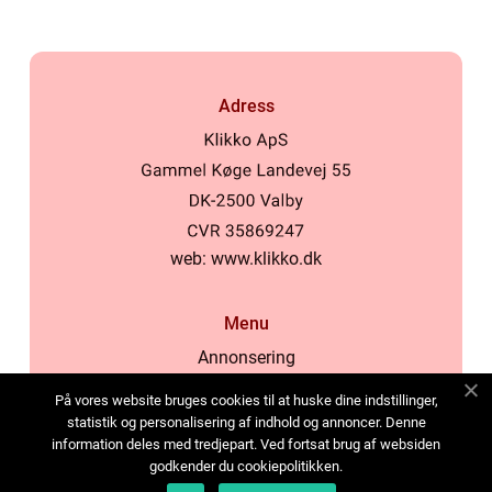
Adress
web:
www.klikko.dk
Menu
Annonsering
Om oss
På vores website bruges cookies til at huske dine indstillinger,
Cookies
statistik og personalisering af indhold og annoncer. Denne
information deles med tredjepart. Ved fortsat brug af websiden
Kontakta oss
godkender du cookiepolitikken.
Sitemap