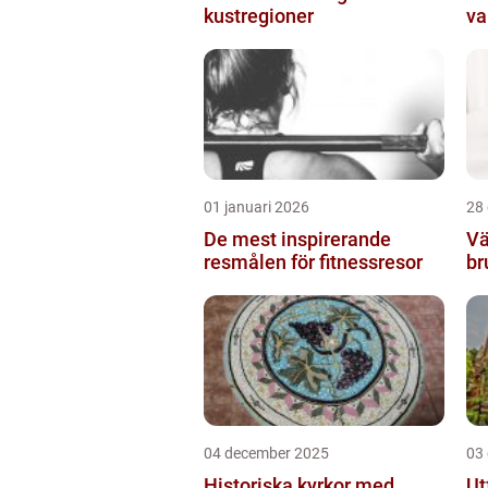
kustregioner
va
01 januari 2026
28
De mest inspirerande
Vä
resmålen för fitnessresor
br
04 december 2025
03
Historiska kyrkor med
Ut