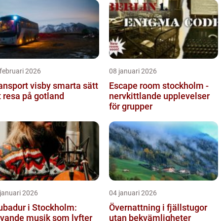
februari 2026
08 januari 2026
sport visby smarta sätt
Escape room stockholm -
t resa på gotland
nervkittlande upplevelser
för grupper
januari 2026
04 januari 2026
ubadur i Stockholm:
Övernattning i fjällstugor
vande musik som lyfter
utan bekvämligheter