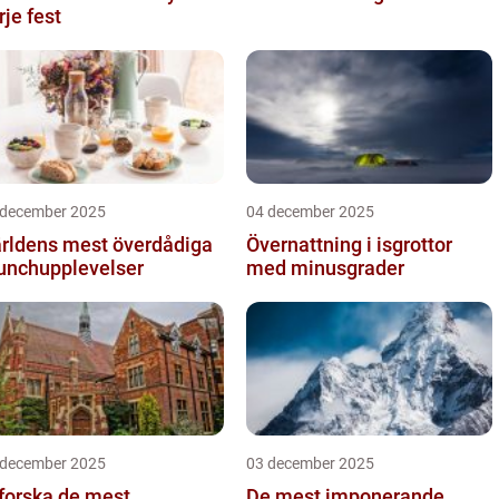
rje fest
 december 2025
04 december 2025
rldens mest överdådiga
Övernattning i isgrottor
unchupplevelser
med minusgrader
 december 2025
03 december 2025
forska de mest
De mest imponerande