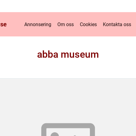
.
se
Annonsering
Om oss
Cookies
Kontakta oss
abba museum