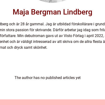
Maja Bergman Lindberg
berg och är 28 år gammal. Jag är utbildad förskollärare i gru
på min stora passion för skrivande. Därför arbetar jag idag som f
m författare. Min debutroman gavs ut av Visto Förlag i april 20
nhet och är väldigt intresserad av att skriva om de allra flesta
mat och dryck samt skönhet.
The author has no published articles yet